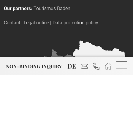
Our partners:
Tourismus Baden
Contact
|
Legal notice
|
Data protection policy
reservierung@hotel-
+43 2252 86799
Start
DE
NON-BINDING INQUIRY